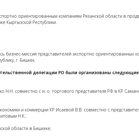
кспортно ориентированным компаниям Рязанской области в прод
нке Кыргызской Республики.
лась бизнес-миссия представителей экспортно ориентированных 
блику, г. Бишкек.
вительственной делегации РО были организованы следующие
ко Н.Н. совместно с и. о. торгового представителя РФ в КР Сама
экономики и коммерции КР Исаевой В.В. совместно с представите
иповым Н.К.;
ской области в Бишкеке;