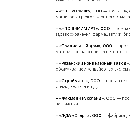
– «НПО «ОлМаг», ООО
— компания, 
магнитов из редкоземельного сплава
– «НПО ВНИИМИРТ», ООО
— компан
здравоохранения, фармацевтики, био
– «Правильный дом», ООО
— произ
материалов на основе вспененного п
– «Рязанский конвейерный завод»
обслуживанием конвейерных систем 
– «Строймарт», ООО
— поставщик с
стекло, зеркала и т.д.).
– «Фахманн Руссланд», ООО
— прои
вентиляции.
– «ФДА «Старт», ООО
— фабрика дет