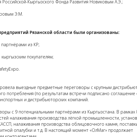
я Российской-Кыргызского Фонда Развития Новиковым А.Э.;
ровым Э.М.
предприятий Рязанской области были организованы:
 партнёрами из КР;
 кыргызским покупателям;
afetyExpo.
ровела выездные предметные переговоры с крупным дистрибью
го потребления (по результатам встречи подписано соглашение 
ранспортных и дистрибьюторских компаний.
оры с 9 потенциальными партнёрами из Кыргызстана. В рамках 
стей налаживания производства лёгкой промышленности, установ
ХАССП, налаживания производства облицовочного камня, поставк
итной опалубки и т.д. В настоящий момент «ОлМаг» продолжает
и контрагентами.