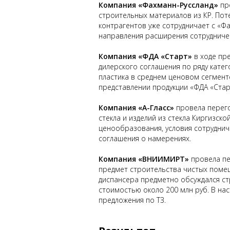
Компания «Фахманн-Руссланд»
пр
строительных материалов из КР. Поте
контрагентов уже сотрудничает с «Ф
направления расширения сотрудниче
Компания «ФДА «Старт»
в ходе пр
дилерского соглашения по ряду катег
пластика в среднем ценовом сегмент
представлении продукции «ФДА «Стар
Компания «А-Гласс»
провела перег
стекла и изделий из стекла Киргизск
ценообразования, условия сотрудниче
соглашения о намерениях.
Компания «ВНИИМИРТ»
провела пе
предмет строительства чистых помещ
диспансера предметно обсуждался с
стоимостью около 200 млн руб. В н
предложения по ТЗ.