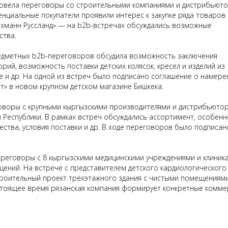
овела переговоры со строительными компаниями и дистрибьют
нциальные покупатели проявили интерес к закупке ряда товаров.
ахманн Руссланд» — на b2b-встречах обсуждались возможные
ства.
едметных b2b-переговоров обсудила возможность заключения
орий, возможность поставки детских колясок, кресел и изделий из
е и др. На одной из встреч было подписано соглашение о намере
т» в новом крупном детском магазине Бишкека.
оворы с крупными кыргызскими производителями и дистрибьюто
ой Республики. В рамках встреч обсуждались ассортимент, особен
ства, условия поставки и др. В ходе переговоров было подписан
реговоры с 8 кыргызскими медицинскими учреждениями и клиник
ений. На встрече с представителем детского кардиологического
троительный проект трёхэтажного здания с чистыми помещениям
астоящее время рязанская компания формирует конкретные комме