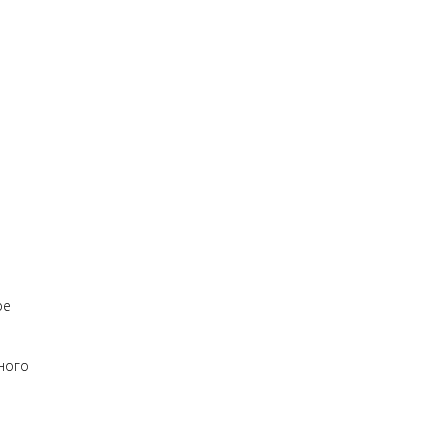
:
ре
ного