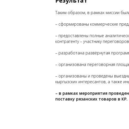
Результат
Таким образом, в рамках миссии бы
– сформированы коммерческие предло
– предоставлены полные аналитическ
контрагенту – участнику переговоров
– разработана развёрнутая програм
– организована переговорная площад
– организованы и проведены выездны
кыргызских интересантов, а также и
– в рамках мероприятия проведен
поставку рязанских товаров в КР.