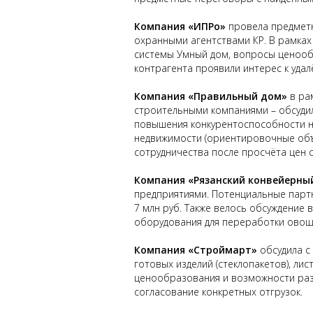
Компания «ИПРо»
провела предметн
охранными агентствами КР. В рамка
системы Умный дом, вопросы ценообра
контрагента проявили интерес к уда
Компания «Правильный дом»
в ра
строительными компаниями – обсуди
повышения конкурентоспособности на
недвижимости (ориентировочные объё
сотрудничества после просчёта цен с
Компания «Рязанский конвейерны
предприятиями. Потенциальные партн
7 млн руб. Также велось обсуждение
оборудования для переработки овощ
Компания «Строймарт»
обсудила с
готовых изделий (стеклопакетов), лист
ценообразования и возможности разр
согласование конкретных отгрузок.