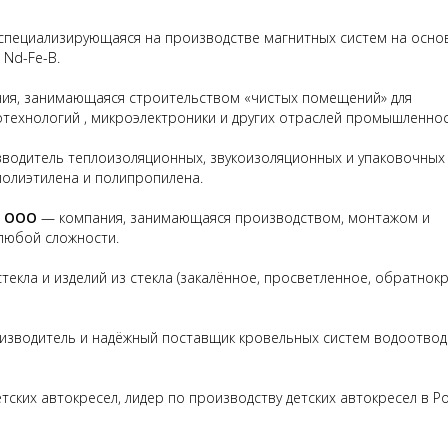
специализирующаяся на производстве магнитных систем на осно
 Nd-Fe-B.
ия, занимающаяся строительством «чистых помещений» для
технологий , микроэлектроники и других отраслей промышленнос
водитель теплоизоляционных, звукоизоляционных и упаковочных
олиэтилена и полипропилена.
, ООО
— компания, занимающаяся производством, монтажом и
любой сложности.
текла и изделий из стекла (закалённое, просветленное, обратно
зводитель и надёжный поставщик кровельных систем водоотвод
ских автокресел, лидер по производству детских автокресел в Ро