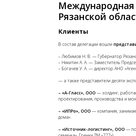
Международная 
Рязанской облас
Клиенты
В состав делегации вошли
представи
– Любимов Н. В. — Губернатор Рязан
– Никитин А. А. — Заместитель Предс
– Богачев У. А. — директор АНО «Аге
— а также представители десяти экс
– «А-Гласс», ООО
— холдинг, работа
проектирования, производства и мон
– «ИПРо», ООО
— компания, занимаю
дома».
– «Источник-логистинг», ООО
— по
семечка», Гренки ТМ «777»).