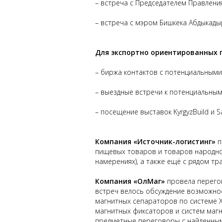
– встреча с Председателем Правлени
– встреча с мэром Бишкека Абдыкады
Для экспортно ориентированных 
– биржа контактов с потенциальными
– выездные встречи к потенциальным
– посещение выставок KyrgyzBuild и S
Компания «Источник-логистинг»
п
пищевых товаров и товаров народно
намерениях), а также ещё с рядом т
Компания «ОлМаг»
провела перегов
встреч велось обсуждение возможно
магнитных сепараторов по системе 
магнитных фиксаторов и систем магн
предметные переговоры с найденным