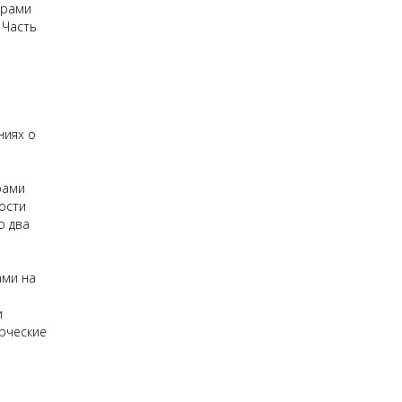
орами
 Часть
ниях о
рами
ности
о два
ами на
и
рческие