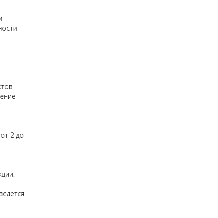
и
ности
ктов
дение
от 2 до
кции:
ведётся