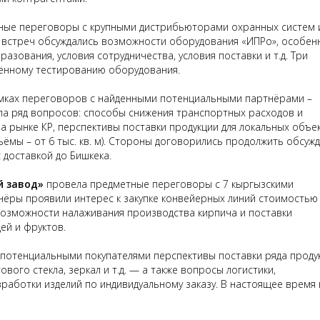
ые переговоры с крупными дистрибьюторами охранных систем 
х встреч обсуждались возможности оборудования «ИПРо», особен
зования, условия сотрудничества, условия поставки и т.д. Три
лённому тестированию оборудования.
мках переговоров с найденными потенциальными партнёрами –
ла ряд вопросов: способы снижения транспортных расходов и
 рынке КР, перспективы поставки продукции для локальных объе
мы – от 6 тыс. кв. м). Стороны договорились продолжить обсуж
 доставкой до Бишкека.
й завод»
провела предметные переговоры с 7 кыргызскими
ёры проявили интерес к закупке конвейерных линий стоимостью 
 возможности налаживания производства кирпича и поставки
ей и фруктов.
 потенциальными покупателями перспективы поставки ряда проду
ового стекла, зеркал и т.д. — а также вопросы логистики,
аботки изделий по индивидуальному заказу. В настоящее время 